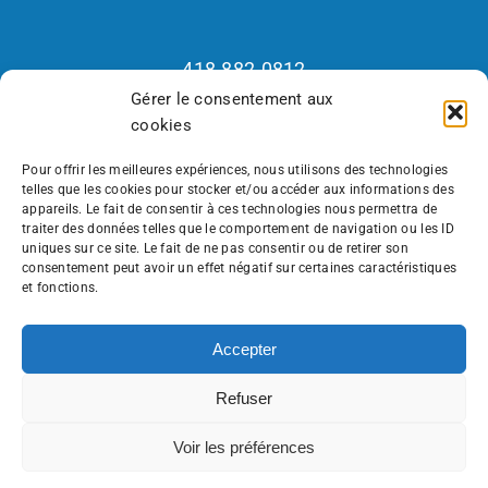
Contact
418.882.0812
Gérer le consentement aux
1.800.265.2877
cookies
Fax : 418.882.2926
Recrutement 418.570.7418
Pour offrir les meilleures expériences, nous utilisons des technologies
telles que les cookies pour stocker et/ou accéder aux informations des
appareils. Le fait de consentir à ces technologies nous permettra de
traiter des données telles que le comportement de navigation ou les ID
uniques sur ce site. Le fait de ne pas consentir ou de retirer son
Lundi au jeudi – 8h à 16h30
consentement peut avoir un effet négatif sur certaines caractéristiques
Vendredi – 8h à 11h30
et fonctions.
Accepter
Refuser
Toggle
Navigation
Voir les préférences
Avertissement
Français