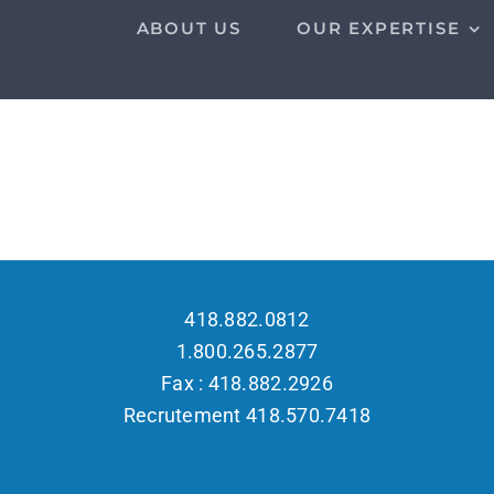
ABOUT US
OUR EXPERTISE
418.882.0812
1.800.265.2877
Fax : 418.882.2926
Recrutement 418.570.7418