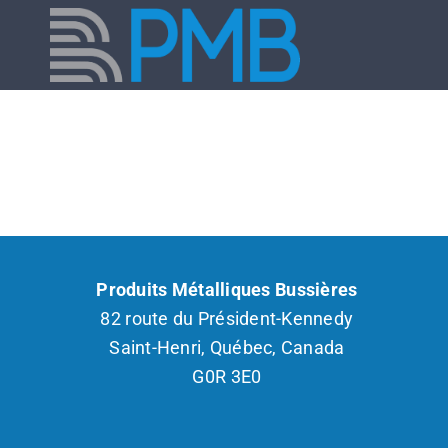
Skip
to
content
Produits Métalliques Bussières
82 route du Président-Kennedy
Saint-Henri, Québec, Canada
G0R 3E0