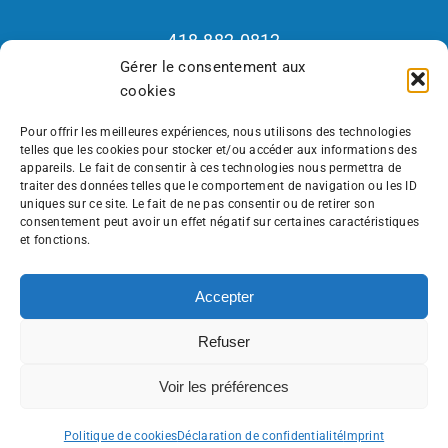
418.882.0812
Gérer le consentement aux
1.800.265.2877
cookies
Fax : 418.882.2926
Recrutement 418.570.7418
Pour offrir les meilleures expériences, nous utilisons des technologies
telles que les cookies pour stocker et/ou accéder aux informations des
appareils. Le fait de consentir à ces technologies nous permettra de
traiter des données telles que le comportement de navigation ou les ID
uniques sur ce site. Le fait de ne pas consentir ou de retirer son
Lundi au jeudi – 8h à 16h30
consentement peut avoir un effet négatif sur certaines caractéristiques
Vendredi – 8h à 11h30
et fonctions.
Accepter
Refuser
Toggle
Navigation
Voir les préférences
Avertissement
Français
English
Politique de cookies
Déclaration de confidentialité
Imprint